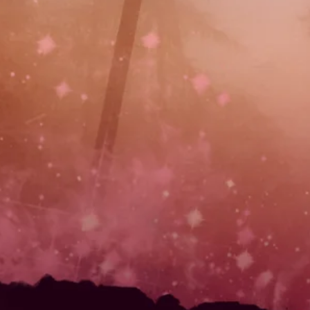
—— W E L C O M E T O ——
THE LONGES
HALLOWEE